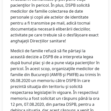
pacienţilor în pericol. În plus, DSPB solicită
medicilor de familie colectarea de date
personale și copii ale actelor de identitate
pentru a fi transmise pe mail, adică tocmai
documentația necesară eliberării deciziilor,
activitate pe care trebuie să o desfășoare exact
anghajații Direcțiilor sanitare!
Medicii de familie refuză să fie părtaşi la
această decizie a DSPB de a interpreta legea
după bunul plac şi de a pune viaţa pacienţilor în
pericol. În acest scop, organizaţiile medicilor de
familie din Bucureşti (AMFB şi PMFB) au trimis în
06.08.2020 un memoriu către DSPB în care
prezintă situaţia din teritoriu şi solicită
respectarea legislaţiei în vigoare. În respectivul
memoriu a fost solicitat un răspuns până la ora
12 pm, 07.08.2020, din partea DSPB, pentru a
debloca situaţia, dar acest răspuns a venit în