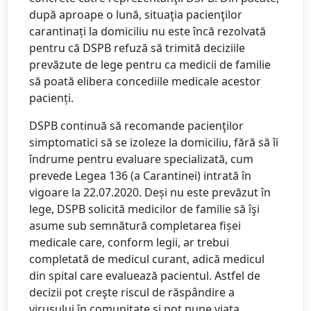
după aproape o lună, situaţia pacienţilor
carantinați la domiciliu nu este încă rezolvată
pentru că DSPB refuză să trimită deciziile
prevăzute de lege pentru ca medicii de familie
să poată elibera concediile medicale acestor
pacienți.
DSPB continuă să recomande pacienţilor
simptomatici să se izoleze la domiciliu, fără să îi
îndrume pentru evaluare specializată, cum
prevede Legea 136 (a Carantinei) intrată în
vigoare la 22.07.2020. Deși nu este prevăzut în
lege, DSPB solicită medicilor de familie să îşi
asume sub semnătură completarea fișei
medicale care, conform legii, ar trebui
completată de medicul curant, adică medicul
din spital care evaluează pacientul. Astfel de
decizii pot creşte riscul de răspândire a
virusului în comunitate şi pot pune viaţa