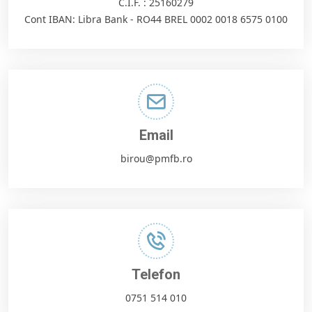
C.I.F. : 25160279
Cont IBAN: Libra Bank - RO44 BREL 0002 0018 6575 0100
Email
birou@pmfb.ro
Telefon
0751 514 010