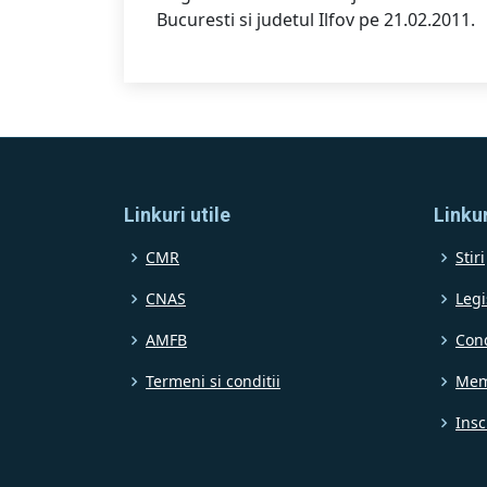
Bucuresti si judetul Ilfov pe 21.02.2011.
Linkuri utile
Linkur
CMR
Stiri
CNAS
Legi
AMFB
Con
Termeni si conditii
Mem
Insc