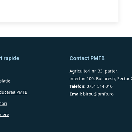
i rapide
Contact PMFB
Agricultori nr. 33, parter,
interfon 100, Bucuresti, Sector 
slatie
Telefon:
0751 514 010
ducerea PMFB
Email:
birou@pmfb.ro
bri
riere