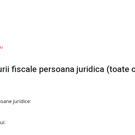
iu
ii fiscale persoana juridica (toate 
oane juridice:
ui: