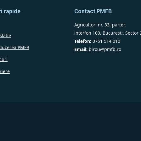
i rapide
Contact PMFB
Agricultori nr. 33, parter,
interfon 100, Bucuresti, Sector 
slatie
Telefon:
0751 514 010
ducerea PMFB
Email:
birou@pmfb.ro
bri
riere