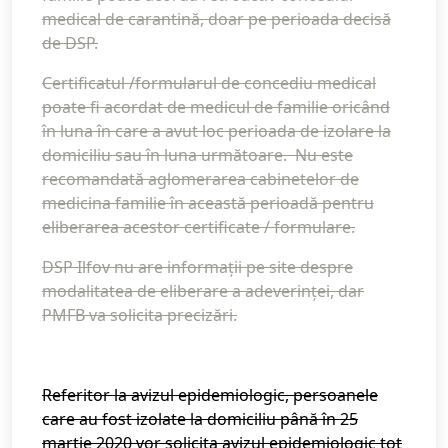
medical de carantină, doar pe perioada decisă
de DSP.
Certificatul /formularul de concediu medical
poate fi acordat de medicul de familie oricând
în luna în care a avut loc perioada de izolare la
domiciliu sau în luna următoare. Nu este
recomandată aglomerarea cabinetelor de
medicina familie în această perioadă pentru
eliberarea acestor certificate / formulare.
DSP Ilfov nu are informații pe site despre
modalitatea de eliberare a adeverinței, dar
PMFB va solicita precizări.
Referitor la avizul epidemiologic, persoanele
care au fost izolate la domiciliu până în 25
martie 2020 vor solicita avizul epidemiologic tot