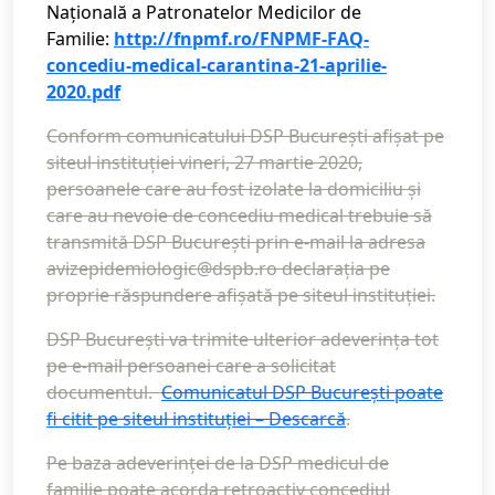
Națională a Patronatelor Medicilor de
Familie:
http://fnpmf.ro/FNPMF-FAQ-
concediu-medical-carantina-21-aprilie-
2020.pdf
Conform comunicatului DSP București afișat pe
siteul instituției vineri, 27 martie 2020,
persoanele care au fost izolate la domiciliu și
care au nevoie de concediu medical trebuie să
transmită DSP București prin e-mail la adresa
avizepidemiologic@dspb.ro declarația pe
proprie răspundere afișată pe siteul instituției.
DSP București va trimite ulterior adeverința tot
pe e-mail persoanei care a solicitat
documentul.
Comunicatul DSP București poate
fi citit pe siteul instituției – Descarcă
.
Pe baza adeverinței de la DSP medicul de
familie poate acorda retroactiv concediul