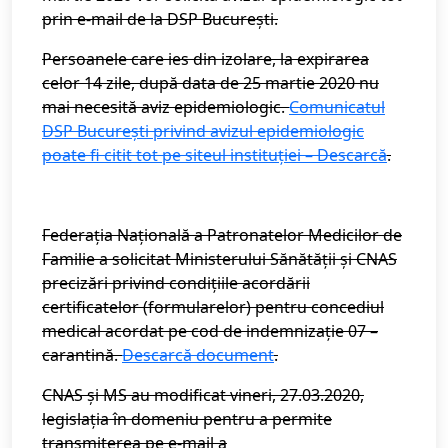
prin e-mail de la DSP București.
Persoanele care ies din izolare, la expirarea
celor 14 zile, după data de 25 martie 2020 nu
mai necesită aviz epidemiologic.
Comunicatul
DSP București privind avizul epidemiologic
poate fi citit tot pe siteul instituției – Descarcă
.
Federația Națională a Patronatelor Medicilor de
Familie a solicitat Ministerului Sănătății și CNAS
precizări privind condițiile acordării
certificatelor (formularelor) pentru concediul
medical acordat pe cod de indemnizație 07 –
carantină.
Descarcă document
.
CNAS și MS au modificat vineri, 27.03.2020,
legislația în domeniu pentru a permite
transmiterea pe e-mail a