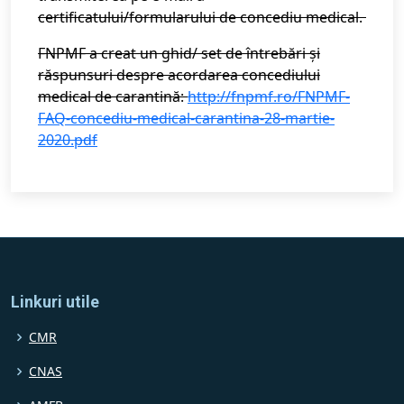
certificatului/formularului de concediu medical.
FNPMF a creat un ghid/ set de întrebări și
răspunsuri despre acordarea concediului
medical de carantină:
http://fnpmf.ro/FNPMF-
FAQ-concediu-medical-carantina-28-martie-
2020.pdf
Linkuri utile
CMR
CNAS