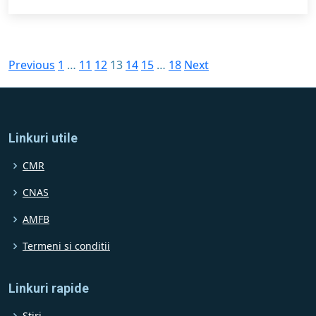
Paginație
Previous
1
…
11
12
13
14
15
…
18
Next
articole
Linkuri utile
CMR
CNAS
AMFB
Termeni si conditii
Linkuri rapide
Stiri