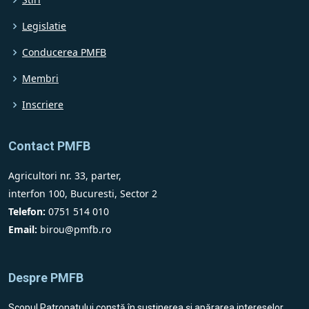
Legislatie
Conducerea PMFB
Membri
Inscriere
Contact PMFB
Agricultori nr. 33, parter,
interfon 100, Bucuresti, Sector 2
Telefon:
0751 514 010
Email:
birou@pmfb.ro
Despre PMFB
Scopul Patronatului constă în susţinerea şi apărarea intereselor