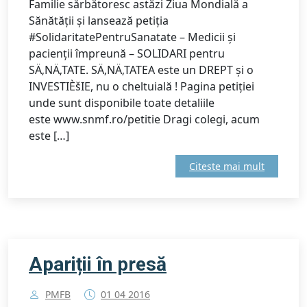
Familie sărbătoresc astăzi Ziua Mondială a
Sănătății și lansează petiția
#SolidaritatePentruSanatate – Medicii și
pacienții împreună – SOLIDARI pentru
SÄ‚NÄ‚TATE. SÄ‚NÄ‚TATEA este un DREPT și o
INVESTIÈšIE, nu o cheltuială ! Pagina petiției
unde sunt disponibile toate detaliile
este www.snmf.ro/petitie Dragi colegi, acum
este […]
Citeste mai mult
Apariții în presă
PMFB
01 04 2016